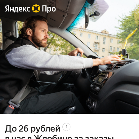
До 26
рублей
1
в час в Жлобине за заказы