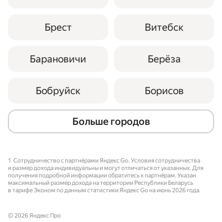
шифруется, чтобы пользователь не 
видел его в своём приложении. 
Брест
Витебск
Если в заказе что-то идёт не по плану, 
особенно в ночных поездках, — 
Барановичи
Берёза
например, произошло значительное 
отклонение от маршрута, 
продолжительная остановка или 
Бобруйск
Борисов
завершение поездки далеко от точки 
Б, с водителем и его пассажиром 
Больше городов
связывается команда безопасности.
1
Сотрудничество с партнёрами Яндекс Go. Условия сотрудничества
и размер дохода индивидуальны и могут отличаться от указанных. Для
получения подробной информации обратитесь к партнёрам. Указан
максимальный размер дохода на территории Республики Беларусь
в тарифе Эконом по данным статистики Яндекс Go на июнь 2026 года.
© 2026 Яндекс Про