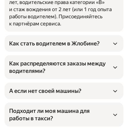
лет, водительские права категории «B»
и стаж вождения от 2 лет (или 1 год опыта
работы водителем). Присоединяйтесь
к партнёрам сервиса.
Как стать водителем в Жлобине?
Оставьте заявку, если вам нужна
Как распределяются заказы между
помощь или ответы на вопросы
водителями?
по сотрудничеству, либо сразу скачайте
приложение Яндекс Про
Заказы автоматически приходят в Яндекс
и зарегистрируйтесь в нём.
Про — с учётом выбранного в приложении
А если нет своей машины?
Затем выберите таксопарк для
тарифа и отмеченных опций.
Если у вас нет своего автомобиля,
сотрудничества.
На распределение заказов влияет
подходящего для заказов, или вы не хотите
Подходит ли моя машина для
Чтобы вы могли начать получать заказы,
показатель приоритета: чем он выше, тем
выходить на нём на линию, машину можно
информация о парке, о вас и вашем
работы в такси?
чаще будут приходить заказы.
найти в таксопарке-перевозчике. Чтобы
автомобиле для заказов должна быть