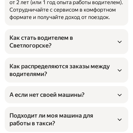
от 2 лет (или 1 год опыта работы водителем).
Сотрудничайте с сервисом в комфортном
формате и получайте доход от поездок.
Как стать водителем в
Светлогорске?
Оставьте заявку, если вам нужна
Как распределяются заказы между
помощь или ответы на вопросы
водителями?
по сотрудничеству, либо сразу скачайте
приложение Яндекс Про
Заказы автоматически приходят в Яндекс
и зарегистрируйтесь в нём.
Про — с учётом выбранного в приложении
А если нет своей машины?
Затем выберите таксопарк для
тарифа и отмеченных опций.
Если у вас нет своего автомобиля,
сотрудничества.
На распределение заказов влияет
подходящего для заказов, или вы не хотите
Подходит ли моя машина для
Чтобы вы могли начать получать заказы,
показатель приоритета: чем он выше, тем
выходить на нём на линию, машину можно
информация о парке, о вас и вашем
работы в такси?
чаще будут приходить заказы.
найти в таксопарке-перевозчике. Чтобы
автомобиле для заказов должна быть