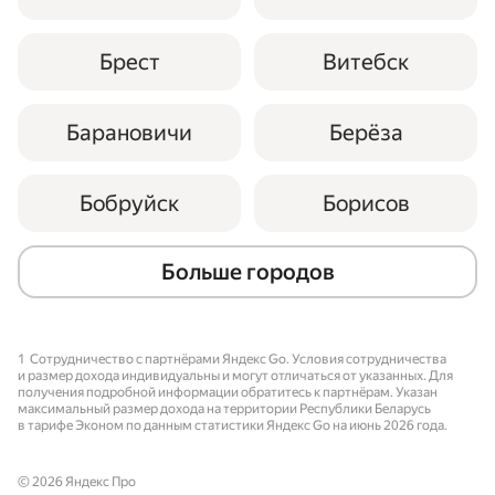
шифруется, чтобы пользователь не 
видел его в своём приложении. 
Брест
Витебск
Если в заказе что-то идёт не по плану, 
особенно в ночных поездках, — 
Барановичи
Берёза
например, произошло значительное 
отклонение от маршрута, 
продолжительная остановка или 
Бобруйск
Борисов
завершение поездки далеко от точки 
Б, с водителем и его пассажиром 
Больше городов
связывается команда безопасности.
1
Сотрудничество с партнёрами Яндекс Go. Условия сотрудничества
и размер дохода индивидуальны и могут отличаться от указанных. Для
получения подробной информации обратитесь к партнёрам. Указан
максимальный размер дохода на территории Республики Беларусь
в тарифе Эконом по данным статистики Яндекс Go на июнь 2026 года.
© 2026 Яндекс Про